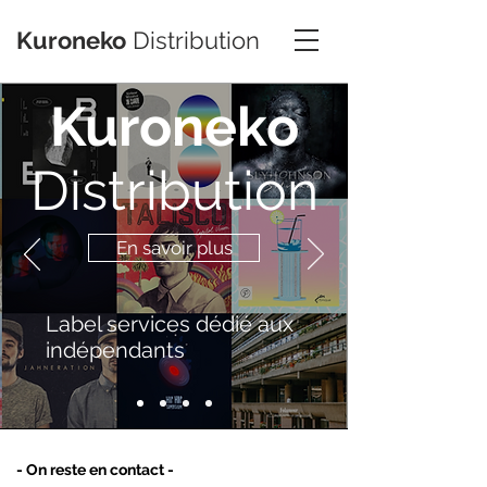
Kuroneko
Distribution
Kuroneko
Distribution
En savoir plus
Label services dédié aux
indépendants
- On reste en contact -