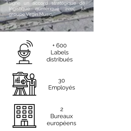
signe un accord stratégique de
logistique numérique avec le
groupe Virgin Music.
+ 600
Labels
distribués
30
Employés
2
Bureaux
européens