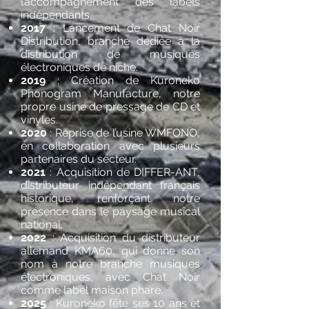
l’accompagnement des labels
indépendants.
2017
: Lancement de Chat Noir
Distribution, branche dédiée à la
distribution de musiques
électroniques de niche.
2019
: Création de Kuroneko
Phonogram Manufacture, notre
propre usine de pressage de CD et
vinyles.
2020
: Reprise de l’usine WMFONO,
en collaboration avec plusieurs
partenaires du secteur.
2021
: Acquisition de DIFFER-ANT,
distributeur indépendant français
historique, renforçant notre
présence dans le paysage musical
national.
2022
: Acquisition du distributeur
allemand KMA60, qui donne son
nom à notre branche musiques
électroniques, avec Chat Noir
comme label maison phare.
2025
: Kuroneko fête ses 10 ans et