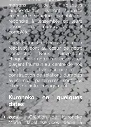
maisons de disques
indépendantes, ils ont souhaité
créer une structure capable de
répondre à l’ensemble de leurs
besoins, de manière agile et
complète.
Chez Kuroneko, l’innovation et la
réactivité sont au cœur de notre
démarche. Nous réinventons
chaque jour notre métier, tout en
plaçant l’humain au centre de nos
priorités. La transparence et la
construction de relations durables
avec nos partenaires sont les
piliers de notre engagement.
Kuroneko en quelques
dates
2015
: Création de Kuroneko
Media, label services dédié à