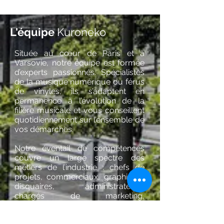
L'équipe
Kuroneko
Située au cœur de Paris et à
Varsovie, notre équipe est formée
d’experts passionnés. Spécialistes
de la musique numérique ou férus
de vinyles, ils s’adaptent en
permanence à l’évolution de la
filière musicale et vous conseillent
quotidiennement sur l’ensemble de
vos démarches.
Notre éventail de compétences
couvre un large spectre des
métiers de l’industrie : chefs de
projets, commerciaux, graphistes,
disquaires, administrateurs,
chargés de marketing,
gestionnaires de fabrication… Une
équipe plurielle au service des